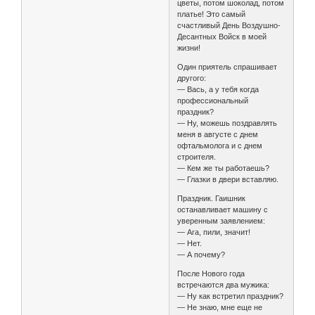
цветы, потом шоколад, потом
платье! Это самый
счастливый День Воздушно-
Десантных Войск в моей
жизни!
Один приятель спрашивает
другого:
— Вась, а у тебя когда
профессиональный
праздник?
— Ну, можешь поздравлять
меня в августе с днем
офтальмолога и с днем
строителя.
— Кем же ты работаешь?
— Глазки в двери вставляю.
Праздник. Гаишник
останавливает машину с
уверенным заявлением:
— Ага, пили, значит!
— Нет.
— А почему?
После Hового года
встpечаются два мужика:
— Hу как встpетил пpаздник?
— Hе знаю, мне еще не