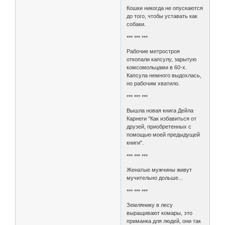
Кошки никогда не опускаются
до того, чтобы уставать как
собаки.
*** *** ***
Рабочие метростроя
откопали капсулу, зарытую
комсомольцами в 60-х.
Капсула немного выдохлась,
но рабочим хватило.
*** *** ***
Вышла новая книга Дейла
Карнеги "Как избавиться от
друзей, приобретенных с
помощью моей предыдущей
книги".
*** *** ***
Женатые мужчины живут
мучительно дольше...
*** *** ***
Землянику в лесу
выращивают комары, это
приманка для людей, они так