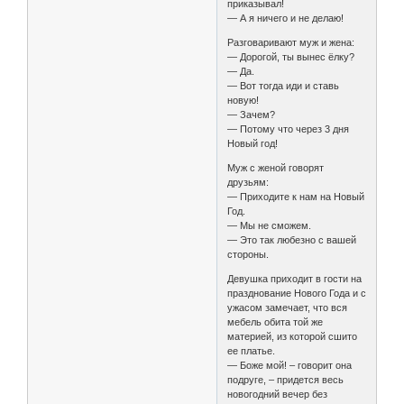
приказывал!
— А я ничего и не делаю!
Разговаривают муж и жена:
— Дорогой, ты вынес ёлку?
— Да.
— Вот тогда иди и ставь
новую!
— Зачем?
— Потому что через 3 дня
Новый год!
Муж с женой говорят
друзьям:
— Приходите к нам на Новый
Год.
— Мы не сможем.
— Это так любезно с вашей
стороны.
Девушка приходит в гости на
празднование Нового Года и с
ужасом замечает, что вся
мебель обита той же
материей, из которой сшито
ее платье.
— Боже мой! – говорит она
подруге, – придется весь
новогодний вечер без