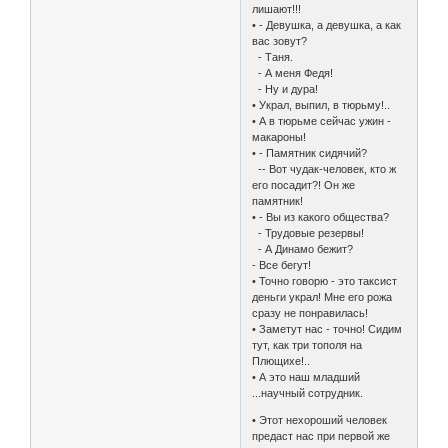
лишают!!!
• - Девушка, а девушка, а как
вас зовут?
- Таня.
- А меня Федя!
- Ну и дура!
• Украл, выпил, в тюрьму!..
• А в тюрьме сейчас ужин -
макароны!
• - Памятник сидячий?
-- Вот чудак-человек, кто ж
его посадит?! Он же
памятник!
• - Вы из какого общества?
- Трудовые резервы!
- А Динамо бежит?
- Все бегут!
• Точно говорю - это таксист
деньги украл! Мне его рожа
сразу не понравилась!
• Заметут нас - точно! Сидим
тут, как три тополя на
Плющихе!..
• А это наш младший
...научный сотрудник.
• Этот нехороший человек
предаст нас при первой же