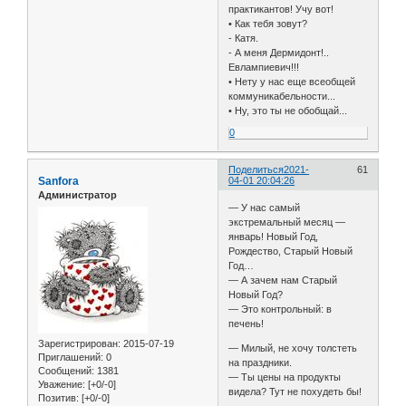
практикантов! Учу вот!
• Как тебя зовут?
- Катя.
- А меня Дермидонт!..
Евлампиевич!!!
• Нету у нас еще всеобщей
коммуникабельности...
• Ну, это ты не обобщай...
0
Поделиться
2021-
61
Sanfora
04-01 20:04:26
Администратор
— У нас самый
экстремальный месяц —
январь! Новый Год,
Рождество, Старый Новый
Год…
— А зачем нам Старый
Новый Год?
— Это контрольный: в
печень!
Зарегистрирован
: 2015-07-19
— Милый, не хочу толстеть
Приглашений:
0
на праздники.
Сообщений:
1381
— Ты цены на продукты
Уважение:
[+0/-0]
видела? Тут не похудеть бы!
Позитив:
[+0/-0]