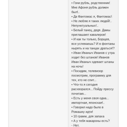
• Гони рубль, родственник!
Мне Афоня рубль должен
был!..
• Да Фантомас я, Фантомас!
• Не люблю я таких людей!..
Непунктуальных!..
• Белый танец, дядя. Дамы
приглашают кавалеров!
• И как ты только, Борщев,
все успеваешь? И в фонтаны
нырять и на танцах драться!?
• Иван Иваныч Иванов с утра
ходит без штанов! Иванов
Иван Иваныч одевает штаны
на ночь!
• Посидим, телевизор
посмотрим, программу для
тех, кто не спит...
• Что-то я сегодня
расхворался... Пойду прессу
почитаю...
• Есть у меня своя одна...
импортная, японская!..
• Говорил надо было в
Ромашку идти!
• 10 грамм, для запаха
• А у тебя макароны есть?
- Нет.