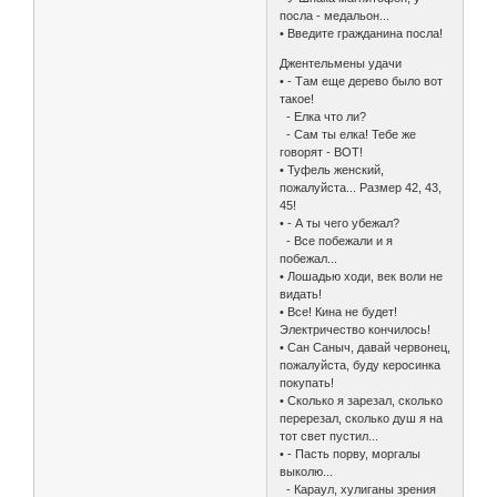
посла - медальон...
• Введите гражданина посла!
Джентельмены удачи
• - Там еще дерево было вот
такое!
- Елка что ли?
- Сам ты елка! Тебе же
говорят - ВОТ!
• Туфель женский,
пожалуйста... Размер 42, 43,
45!
• - А ты чего убежал?
- Все побежали и я
побежал...
• Лошадью ходи, век воли не
видать!
• Все! Кина не будет!
Электричество кончилось!
• Сан Саныч, давай червонец,
пожалуйста, буду керосинка
покупать!
• Сколько я зарезал, сколько
перерезал, сколько душ я на
тот свет пустил...
• - Пасть порву, моргалы
выколю...
- Караул, хулиганы зрения