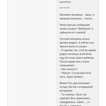
охотятся.
*** *** ***
Желание женщины - закон, а
желание мужчины - статья...
Жена прочла сообщения
своего мужа в "Фейсбуке" и
лайкнула его скалкой.
Русская женщина ночью
должна родить. К ней во сне
явился ангел и сказал:
- Я сделаю так, чтоб во время
родов половину всей боли
ощутил отец твоего ребёнка.
После родов она у мужа
спрашивает:
- Как спалось?
- Ужасно. Сосед орал всю
ночь, будто рожает...
Винни-Пух рассказывает
ослику Иа-Иа о вчерашней
вечеринке:
- Ты знаешь, было так
здорово! Все перепились,
передрались, перее.....ь!
Иа-Иа с завистью