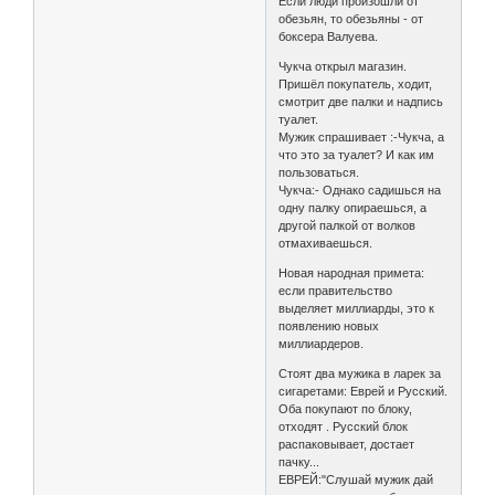
Если люди произошли от
обезьян, то обезьяны - от
боксера Валуева.
Чукча открыл магазин.
Пришёл покупатель, ходит,
смотрит две палки и надпись
туалет.
Мужик спрашивает :-Чукча, а
что это за туалет? И как им
пользоваться.
Чукча:- Однако садишься на
одну палку опираешься, а
другой палкой от волков
отмахиваешься.
Новая народная примета:
если правительство
выделяет миллиарды, это к
появлению новых
миллиардеров.
Стоят два мужика в ларек за
сигаретами: Еврей и Русский.
Оба покупают по блоку,
отходят . Русский блок
распаковывает, достает
пачку...
ЕВРЕЙ:"Слушай мужик дай