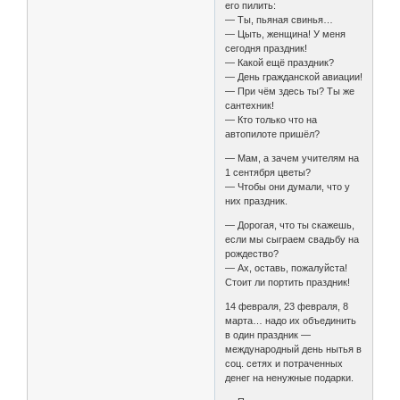
его пилить:
— Ты, пьяная свинья…
— Цыть, женщина! У меня
сегодня праздник!
— Какой ещё праздник?
— День гражданской авиации!
— При чём здесь ты? Ты же
сантехник!
— Кто только что на
автопилоте пришёл?
— Мам, а зачем учителям на
1 сентября цветы?
— Чтобы они думали, что у
них праздник.
— Дорогая, что ты скажешь,
если мы сыграем свадьбу на
рождество?
— Ах, оставь, пожалуйста!
Стоит ли портить праздник!
14 февраля, 23 февраля, 8
марта… надо их объединить
в один праздник —
международный день нытья в
соц. сетях и потраченных
денег на ненужные подарки.