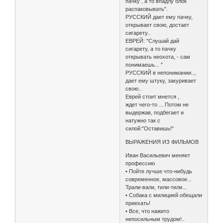
пачку , а то впадлу блок
распаковывать".
РУССКИЙ дает ему пачку,
открывает свою, достает
сигарету..
ЕВРЕЙ: "Слушай дай
сигарету, а то пачку
открывать неохота, - сам
понимаешь... "
РУССКИЙ в непонимании..,
дает ему штуку, закуривает
свою..
Еврей стоит мнется ,
ждет чего-то ... Потом не
выдержав, подбегает и
натужно так с
силой:"Оставишь!"
ВЫРАЖЕНИЯ ИЗ ФИЛЬМОВ
Иван Васильевич меняет
профессию
• Пойте лучше что-нибудь
современное, массовое...
Трали-вали, тили-тили...
• Собака с милицией обещали
приехать!
• Все, что нажито
непосильным трудом!..