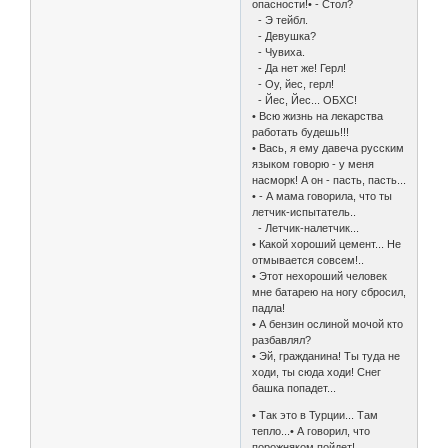
опасности!• - Стол?
- Э тейбл.
- Девушка?
- Чувиха.
- Да нет же! Герл!
- Оу, йес, герл!
- Йес, Йес... ОБХС!
• Всю жизнь на лекарства
работать будешь!!!
• Вась, я ему давеча русским
языком говорю - у меня
насморк! А он - пасть, пасть...
• - А мама говорила, что ты
летчик-испытатель..
- Летчик-налетчик...
• Какой хороший цемент... Не
отмывается совсем!..
• Этот нехороший человек
мне батарею на ногу сбросил,
падла!
• А бензин ослиной мочой кто
разбавлял?
• Эй, гражданина! Ты туда не
ходи, ты сюда ходи! Снег
башка попадет...
• Так это в Турции... Там
тепло...• А говорил, что
порожняком пойдет!