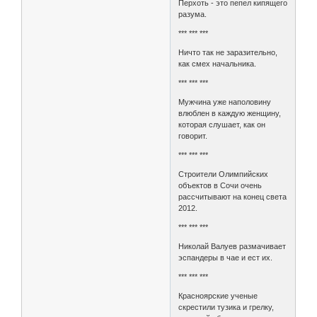
Перхоть - это пепел кипящего
разума.
*** *** ***
Ничто так не заразительно,
как смех начальника.
*** *** ***
Мужчина уже наполовину
влюблен в каждую женщину,
которая слушает, как он
говорит.
*** *** ***
Строители Олимпийских
объектов в Сочи очень
рассчитывают на конец света
2012.
*** *** ***
Николай Валуев размачивает
эспандеры в чае и ест их.
*** *** ***
Красноярские ученые
скрестили тузика и грелку,