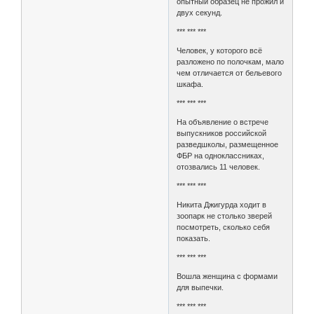
опытный образец не прожил и
двух секунд.
*** *** ***
Человек, у которого всё
разложено по полочкам, мало
чем отличается от бельевого
шкафа.
*** *** ***
На объявление о встрече
выпускников российской
разведшколы, размещенное
ФБР на одноклассниках,
отозвались 11 человек.
*** *** ***
Никита Джигурда ходит в
зоопарк не столько зверей
посмотреть, сколько себя
показать.
*** *** ***
Вошла женщина с формами
для выпечки.
*** *** ***