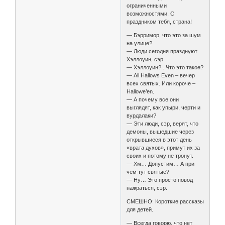
ограниченными
возможностями. С
праздником тебя, страна!
— Бэрримор, что это за шум
на улице?
— Люди сегодня празднуют
Хэллоуин, сэр.
— Хэллоуин?.. Что это такое?
— All Hallows Even – вечер
всех святых. Или короче –
Hallowe’en.
— А почему все они
выглядят, как упыри, черти и
вурдалаки?
— Эти люди, сэр, верят, что
демоны, вышедшие через
открывшиеся в этот день
«врата духов», примут их за
своих и потому не тронут.
— Хм… Допустим… А при
чём тут святые?
— Ну… Это просто повод
нажраться, сэр.
СМЕШНО: Короткие рассказы
для детей.
— Всегда говорю, что нет