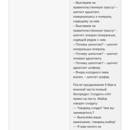
– Выезжаем на
правительственную трассу! –
шепчет адъютант,
повернувшись к генералу,
сидящему за ним.
– Выезжаем на
правительственную трассу! –
шепчет генерал генеральше,
сидящей рядом с ним.
– Почему шепотом? – шепчет
генеральша генералу.
– Почему шепотом? – шепчет
генерал адъютанту.
– Почему шепотом? – шепчет
адъютант шоферу.
– Вчера холодного пива
выпил, – шепчет шофер.
После празднования 9 Мая в
военной части полный
беспредел. Солдаты спят
прямо на посту. Майор
говорит солдату:
— Товарищ солдат! Чем вы
занимаетесь?
— Выполняю ваше
приказание, товарищ майор!
— Я вам ничего не