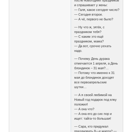
после новогодних праздников
и спрашивает у жены:
— Галя, какое сегодня число?
— Сегодня второе.
— А чё, первого не было?
— Ну что ж, зятёк, с
праздником тебя?
— С каким это ещё
праздником, мама?
— Да вот, срочно уехать
надо.
— Почему День дурака
отмечается 1 апреля, а День
блондинок – 31 мая?…
— Потому что именно к 31
мая до блондинок доходят
все первоапрельские
шутки…
— А я своей любимой на
Новый год подарок под елку
положил!
— А она что?
— А она его до сих пор и
ищет: тайга-то большая!
— Сара, кто придумал
праздновать 8—е марта? —