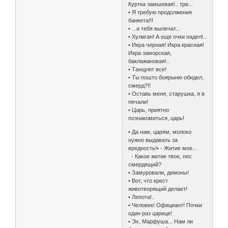
Куртка замшевая!.. три...
• Я требую продолжения
банкета!!!
• ...и тебя вылечат...
• Хулиган! А еще очки надел!..
• Икра черная! Икра красная!
Икра заморская,
баклажановая!..
• Танцуют все!
• Ты пошто боярыню обидел,
смерд?!!
• Оставь меня, старушка, я в
печали!
• Царь, приятно
познакомиться, царь!
• Да нам, царям, молоко
нужно выдавать за
вредность!• - Житие мое...
- Какое житие твое, пес
смердящий?
• Замуровали, демоны!
• Вот, что крест
животворящий делает!
• Лепота!..
• Человек! Официант! Почки
один раз царице!
• Эх, Марфуша... Нам ли