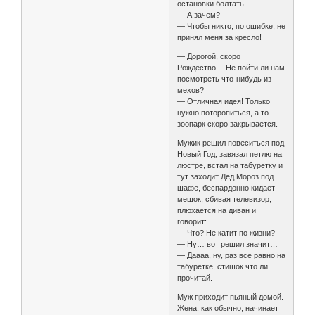
остановки болтать…
— А зачем?
— Чтобы никто, по ошибке, не
принял меня за кресло!
— Дорогой, скоро
Рождество… Не пойти ли нам
посмотреть что-нибудь из
мехов?
— Отличная идея! Только
нужно поторопиться, а то
зоопарк скоро закрывается.
Мужик решил повеситься под
Новый Год, завязал петлю на
люстре, встал на табуретку и
тут заходит Дед Мороз под
шафе, беспардонно кидает
мешок, сбивая телевизор,
плюхается на диван и
говорит:
— Что? Не катит по жизни?
— Ну… вот решил значит…
— Даааа, ну, раз все равно на
табуретке, стишок что ли
прочитай.
Муж приходит пьяный домой.
Жена, как обычно, начинает