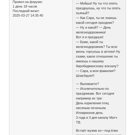
Провел на форуме:
— Мойша! Ну ты что опять
1 день 18 часов
празднуешь, ну что ты опять
Последний визит:
пьяный?
2025-03-27 14:35:40
— Как Сара, ты не знаешь
какой сегодня праздник?
— Ну и какой? — День
железнодорожника!
Вот я и праздную!
— Боже, какой ты
железнодорожник? Ты всю
жизнь торгуешь в аптеке! Ну
скажи, какое отношение ты
имеешь к нашему
биробиджанскому вокзалу?
— Сара, а моя фамилия?
Шлагбаум!!!
— Выпиваете?
— Исключительно по
праздникам. Вот сегодня
например их три:
День кормления птиц
овсяным печеньем.
Илларионов день.
3 года и 3 дня каналу Матч
ТВ.
Встаёт мужик из—под ёлки