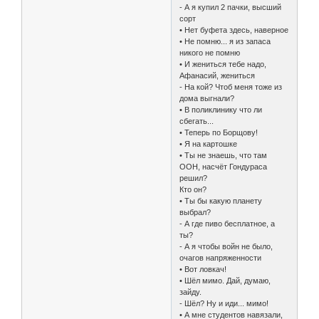
- А я купил 2 пачки, высший
сорт
• Нет буфета здесь, наверное
• Не помню... я из запаса
никого не помню
• И жениться тебе надо,
Афанасий, жениться
- На кой? Чтоб меня тоже из
дома выгнали?
• В поликлинику что ли
сбегать...
• Теперь по Борщову!
• Я на картошке
• Ты не знаешь, что там
ООН, насчёт Гондураса
решил?
Кто он?
• Ты бы какую планету
выбрал?
- А где пиво бесплатное, а
ты?
- А я чтобы войн не было,
очагов напряженности
• Вот ловкач!
• Шёл мимо. Дай, думаю,
зайду.
- Шёл? Ну и иди... мимо!
• А мне студентов навязали,