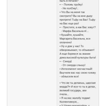
быть в печали?
• -- Положь трубку!
- Не полОжу!..
• Что Вы на меня так
смотрите? Вы на мне дыру
протрете! Тьфу на Вас! Тьфу
на Вас еще раз!
• - Простите, а как Вас зовут?
- Марфа Васильна я!...
• Кушайте, кушайте,
Маргарита Васильна, все
оплачено!
• Ну и дом у нас! То
обворовывают, то обзывают!
А еще боремся за звание
дома высокой культуры быта!
• - Смерд!
- От смерда слышу!
• Интеллигент несчастный!
Выучили вас нас свою голову
- облысели все!
• Что же ты делаешь, царская
морда?!• И все-то ты в делах,
великий государь, аки
пчела...
• Я на вас жалобу подам!
Коллективную...
• У Шпака магнитофон, у