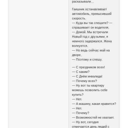
pасказывали…
Гаишник останавливает
автомобиль, превысивший
скорость.
— Куда вы так спешите? —
спрашивает он водителя.
— Домой. Мы встречали
Новый год с друзьями, я
немного задержался. Жена
волнуется.
— Но ведь сейчас май на
дворе.
— Поэтому и спешу.
— С праздником всех!
— С каким?
— С Днём инвалида!
— Почему всех?
— Ну вот ты квартиру
можешь позволить себе
купить?
— Нет.
— А машину, какая нравится?
— Нет.
— Почему?
— Возможностей не хватает.
— Ну вот, сегодня
отмечается день людей с