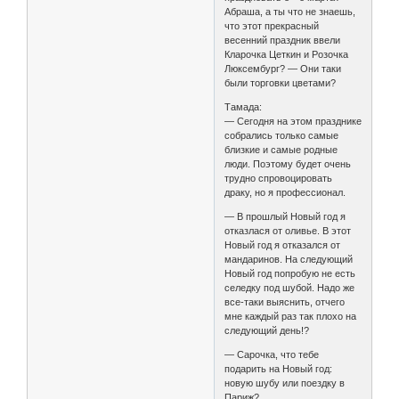
Абраша, а ты что не знаешь,
что этот прекрасный
весенний праздник ввели
Кларочка Цеткин и Розочка
Люксембург? — Они таки
были торговки цветами?
Тамада:
— Сегодня на этом празднике
собрались только самые
близкие и самые родные
люди. Поэтому будет очень
трудно спровоцировать
драку, но я профессионал.
— В прошлый Новый год я
отказлася от оливье. В этот
Новый год я отказался от
мандаринов. На следующий
Новый год попробую не есть
селедку под шубой. Надо же
все-таки выяснить, отчего
мне каждый раз так плохо на
следующий день!?
— Сарочка, что тебе
подарить на Новый год:
новую шубу или поездку в
Париж?