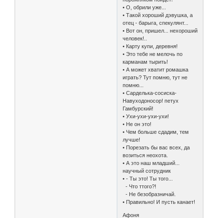
• О, обрили уже...
• Такой хороший дэвушка, а
отец - барыга, спекулянт...
• Вот он, пришел... нехороший
человек!..
• Карту купи, деревня!
• Это тебе не мелочь по
карманам тырить!
• А может хватит ромашка
играть? Тут помню, тут не
помню...
• Сарделька-сосиска-
Навуходоносор! петух
Гамбурский!
• Ухи-ухи-ухи-ухи!
• Не он это!
• Чем больше сдадим, тем
лучше!
• Порезать бы вас всех, да
возиться неохота.
• А это наш младший...
научный сотрудник
• - Ты это! Ты того...
- Что ттого?!
- Не безобразничай.
• Правильно! И пусть канает!
Афоня