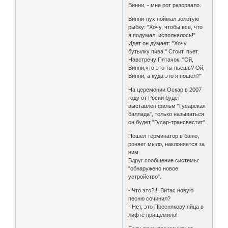
Винни, - мне рот разорвало.
Винни-пух поймал золотую
рыбку: "Хочу, чтобы все, что
я подумал, исполнялось!"
Идет он думает: "Хочу
бутылку пива." Стоит, пьет.
Навстречу Пятачок: "Ой,
Винни,что это ты пьешь? Ой,
Винни, а куда это я пошел?"
На церемонии Оскар в 2007
году от Росии будет
выставлен фильм "Гусарская
баллада", только называться
он будет "Гусар-трансвестит".
Пошел терминатор в баню,
роняет мыло, наклоняется за
ним.
Вдруг сообщение системы:
"обнаружено новое
устройство".
- Что это?!!! Витас новую
песню сочинил?
- Нет, это Преснякову яйца в
лифте прищемило!