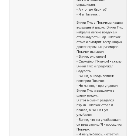
спрашивает:
- А кто там был-то?
- Я и Пятачок...
Винни Пух с Пятачком нашли
воздушный шарик. Винни Пух
набрал в легкие воздуха и
стал надувать шар. Пятачок
стоит и смотрит. Когда шарик
достиг огромных размеров
Пятачок выпалил:
- Винни, он лопнет!
- Спокойно, Пятачок! - сказал
Винни Пух и продолжал
надувать.
- Винни, он ведь лопнет! -
повторил Пятачок.
- Не лопнет, - прогундосил
Винни Пух и выдохнул в
шарик воздух.
В этот момент раздался
взрыв. Пятачок стоял и
плакал, а Винни Пух
улыбался.
- Винни, что ты улыбаешься,
он ведь лопнул?! - проскулил
Пятачок.
- Я не улыбаюсь, - ответил