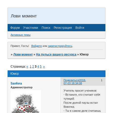
Лови момент
Форум
Участники
Поиск
Регистрация
Войти
Активные темы
Привет, Гость!
Войдите
или
зарегистрируйтесь
.
»
Лови момент
»
На пульсе вашего ресурса
»
Юмор
Страница:
«
1
2
3
4
5
»
Юмор
Поделиться
2018-
1
Sanfora
07-03 18:34:08
Администратор
Учитель просит учеников:
- Встаньте, кто считает себя
тупицей.
После долгой паузы встал
Вовочка.
- Ты в самом деле считаешь