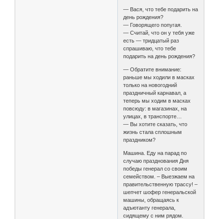
— Вася, что тебе подарить на
день рождения?
— Говорящего попугая.
— Считай, что он у тебя уже
есть — тридцатый раз
спрашиваю, что тебе
подарить на день рождения?
— Обратите внимание:
раньше мы ходили в масках
только на новогодний
праздничный карнавал, а
теперь мы ходим в масках
повсюду: в магазинах, на
улицах, в транспорте…
— Вы хотите сказать, что
жизнь стала сплошным
праздником?
Машина. Еду на парад по
случаю празднования Дня
победы генерал со своим
семейством. – Выезжаем на
правительственную трассу! –
шепчет шофер генеральской
машины, обращаясь к
адъютанту генерала,
сидящему с ним рядом.