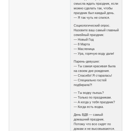
смысла ждать праздник, если
можно сделать так, чтобы
праздник был каждый день.
— Я так чуть не спился.
Социологический опрос.
Назовите ваш самый главный
семейный праздник:
— Новый Год
— 8 Марта
— Масленица
— Ура, горячую воду дали!
Парень-девушке:
— Ты самая красивая была
на своем дне рождения.
— Спасибо! Я старалась!
— Специально гостей
подбирала?!
— Ты водку пьешь?
— Только по праздникам.
— А когда у тебя праздник?
— Когда есть водка.
День ВДВ — самый
домашний праздник.
Потому что все сидят по
домам и не высовываются.