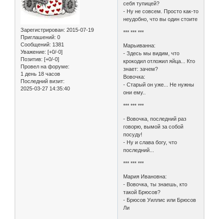
себя тупицей?
- Hу не совсем. Просто как-то
неудобно, что вы один стоите
Зарегистрирован
: 2015-07-19
*** *** ***
Приглашений:
0
Сообщений:
1381
Марьиванна:
Уважение:
[+0/-0]
- Здесь мы видим, что
Позитив:
[+0/-0]
крокодил отложил яйца... Кто
Провел на форуме:
знает: зачем?
1 день 18 часов
Вовочка:
Последний визит:
- Старый он уже... Не нужны
2025-03-27 14:35:40
они ему..
*** *** ***
- Вовочка, последний раз
говорю, вымой за собой
посуду!
- Ну и слава богу, что
последний...
*** *** ***
Мария Ивановна:
- Вовочка, ты знаешь, кто
такой Брюсов?
- Брюсов Уиллис или Брюсов
Ли