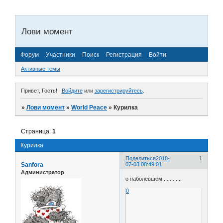
Лови момент
Форум
Участники
Поиск
Регистрация
Войти
Активные темы
Привет, Гость!
Войдите
или
зарегистрируйтесь
.
»
Лови момент
»
World Peace
»
Курилка
Страница:
1
Курилка
Поделиться
2018-
1
Sanfora
07-03 08:49:01
Администратор
о наболевшем.............
0