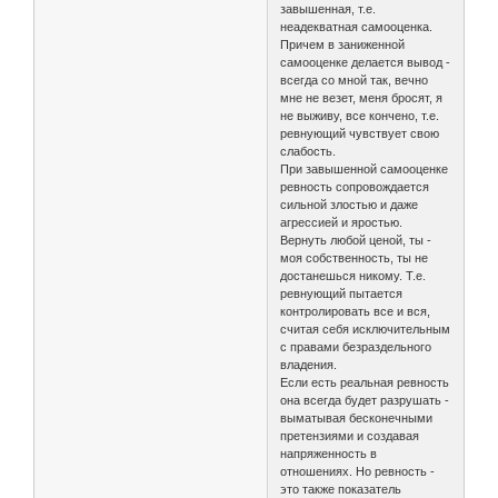
завышенная, т.е.
неадекватная самооценка.
Причем в заниженной
самооценке делается вывод -
всегда со мной так, вечно
мне не везет, меня бросят, я
не выживу, все кончено, т.е.
ревнующий чувствует свою
слабость.
При завышенной самооценке
ревность сопровождается
сильной злостью и даже
агрессией и яростью.
Вернуть любой ценой, ты -
моя собственность, ты не
достанешься никому. Т.е.
ревнующий пытается
контролировать все и вся,
считая себя исключительным
с правами безраздельного
владения.
Если есть реальная ревность
она всегда будет разрушать -
выматывая бесконечными
претензиями и создавая
напряженность в
отношениях. Но ревность -
это также показатель