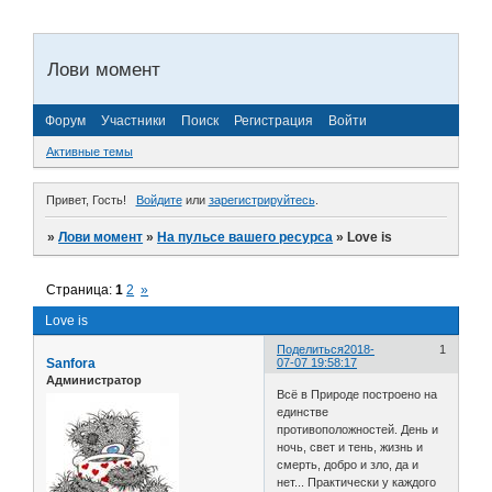
Лови момент
Форум
Участники
Поиск
Регистрация
Войти
Активные темы
Привет, Гость!
Войдите
или
зарегистрируйтесь
.
»
Лови момент
»
На пульсе вашего ресурса
»
Love is
Страница:
1
2
»
Love is
Поделиться
2018-
1
Sanfora
07-07 19:58:17
Администратор
Всё в Природе построено на
единстве
противоположностей. День и
ночь, свет и тень, жизнь и
смерть, добро и зло, да и
нет... Практически у каждого