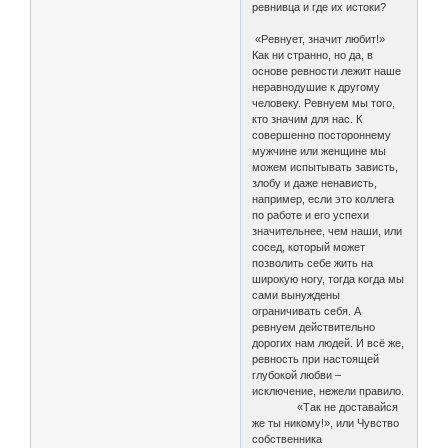
ревнивца и где их истоки?
«Ревнует, значит любит!»
Как ни странно, но да, в
основе ревности лежит наше
неравнодушие к другому
человеку. Ревнуем мы того,
кто значим для нас. К
совершенно постороннему
мужчине или женщине мы
можем испытывать зависть,
злобу и даже ненависть,
например, если это коллега
по работе и его успехи
значительнее, чем наши, или
сосед, который может
позволить себе жить на
широкую ногу, тогда когда мы
сами вынуждены
ограничивать себя. А
ревнуем действительно
дорогих нам людей. И всё же,
ревность при настоящей
глубокой любви –
исключение, нежели правило.
«Так не доставайся
же ты никому!», или Чувство
собственника