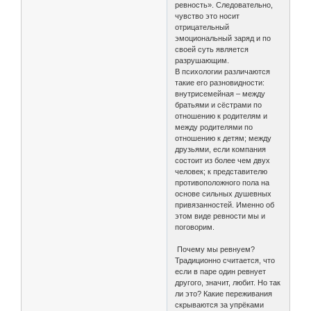
ревность». Следовательно,
чувство это носит
отрицательный
эмоциональный заряд и по
своей суть является
разрушающим.
В психологии различаются
такие его разновидности:
внутрисемейная – между
братьями и сёстрами по
отношению к родителям и
между родителями по
отношению к детям; между
друзьями, если компания
состоит из более чем двух
человек; к представителю
противоположного пола на
основе сильных душевных
привязанностей. Именно об
этом виде ревности мы и
поговорим.
Почему мы ревнуем?
Традиционно считается, что
если в паре один ревнует
другого, значит, любит. Но так
ли это? Какие переживания
скрываются за упрёками