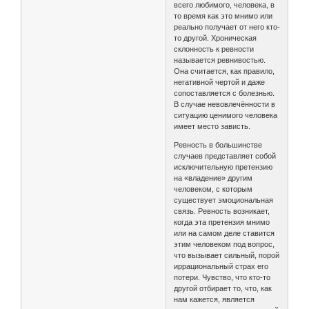
всего любимого, человека, в
то время как это мнимо или
реально получает от него кто-
то другой. Хроническая
склонность к ревности
называется ревнивостью.
Она считается, как правило,
негативной чертой и даже
сопоставляется с болезнью.
В случае невовлечённости в
ситуацию ценимого человека
имеет место зависть.
Ревность в большинстве
случаев представляет собой
исключительную претензию
на «владение» другим
человеком, с которым
существует эмоциональная
связь. Ревность возникает,
когда эта претензия мнимо
или на самом деле ставится
этим человеком под вопрос,
что вызывает сильный, порой
иррациональный страх его
потери. Чувство, что кто-то
другой отбирает то, что, как
нам кажется, является