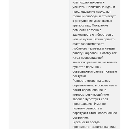
или поздно захочется
убежать. Навязчивые идеи и
преследование нарушают
границы свободы и это ведет
к разрушению даже самых
крепких пар. Появление
ревности связано с
зависимостью и бороться с
ней не нужно. Важно принять
факт зависимости от
любимого человека и начать
работу над собой. Потому как
из-за неоправданной
зачастую ревности, не только
рушатся пары, но и
совершаются самые тяжелые
поступки.
Ревность созвучна слову
соревнование, в основе нее и
лежит соревнование, в
котором ревнующий уже
заранее чувствует себя
проигравшим. Именно
поэтому ревность и
порождает столь болезненное
состояние.
В ревности всегда
проявляется заниженная или