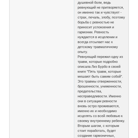
душевной боли, ведь
ревнующий не притворяется,
он именно так и чувствует -
страх, печаль, злобу, поэтому
борьба с ревностью не
приносит успокоения и
гармонии. Ревность
нуждается в исцелении и
всегда отсылает нас к
детскому травматичному
опыту.
Ревнующий пережил одну из
травм, которые подробно
описала Лиз Бурбо в своей
книге "Пять травм, которые
мешают быть самим собой".
Это травмы отверженности,
брошенности, униженности,
предательства,
несправедливости. Именно
они в ситуации ревности
вновь остро проживаются,
именно их и необходимо
исцелять со всей любовью к
своему внутреннему ребенку.
Вторым шагом, с которым
стоит поработать, будет
создание гармоничных,