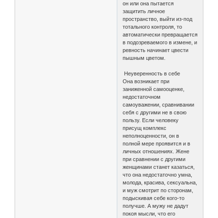
он или она пытается
защитить личное
пространство, выйти из-под
тотального контроля, то
автоматически превращается
в подозреваемого в измене, и
ревность начинает цвести
пышным цветом.
Неуверенность в себе
Она возникает при
заниженной самооценке,
недостаточном
самоуважении, сравнивании
себя с другими не в свою
пользу. Если человеку
присущ комплекс
неполноценности, он в
полной мере проявится и в
личных отношениях. Жене
при сравнении с другими
женщинами станет казаться,
что она недостаточно умна,
молода, красива, сексуальна,
и муж смотрит по сторонам,
подыскивая себе кого-то
получше. А мужу не дадут
покоя мысли, что его