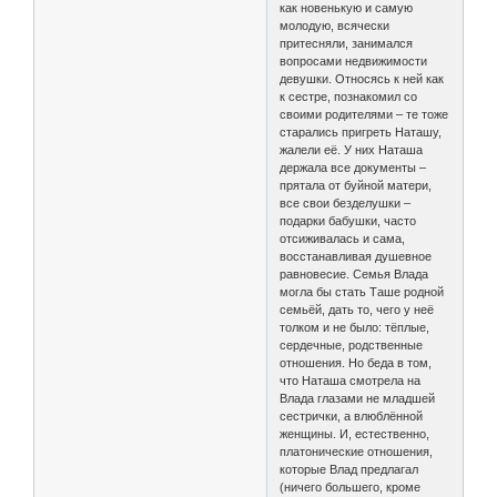
как новенькую и самую
молодую, всячески
притесняли, занимался
вопросами недвижимости
девушки. Относясь к ней как
к сестре, познакомил со
своими родителями – те тоже
старались пригреть Наташу,
жалели её. У них Наташа
держала все документы –
прятала от буйной матери,
все свои безделушки –
подарки бабушки, часто
отсиживалась и сама,
восстанавливая душевное
равновесие. Семья Влада
могла бы стать Таше родной
семьёй, дать то, чего у неё
толком и не было: тёплые,
сердечные, родственные
отношения. Но беда в том,
что Наташа смотрела на
Влада глазами не младшей
сестрички, а влюблённой
женщины. И, естественно,
платонические отношения,
которые Влад предлагал
(ничего большего, кроме