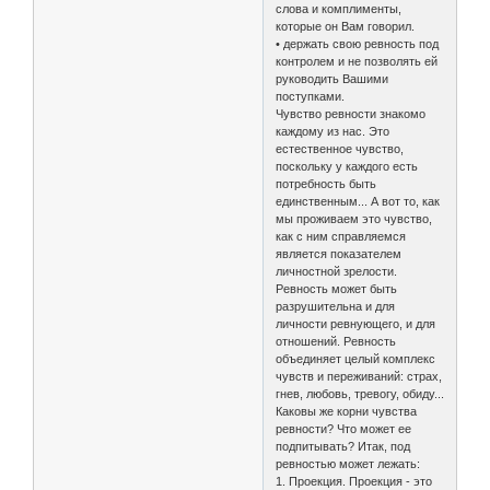
слова и комплименты,
которые он Вам говорил.
• держать свою ревность под
контролем и не позволять ей
руководить Вашими
поступками.
Чувство ревности знакомо
каждому из нас. Это
естественное чувство,
поскольку у каждого есть
потребность быть
единственным... А вот то, как
мы проживаем это чувство,
как с ним справляемся
является показателем
личностной зрелости.
Ревность может быть
разрушительна и для
личности ревнующего, и для
отношений. Ревность
объединяет целый комплекс
чувств и переживаний: страх,
гнев, любовь, тревогу, обиду...
Каковы же корни чувства
ревности? Что может ее
подпитывать? Итак, под
ревностью может лежать:
1. Проекция. Проекция - это