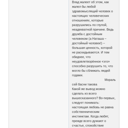
Влад жалеет об этом, как
жалел бы любой
здравомыслящий человек о
настоящих человеческих
отношениях, которые
разрушились по глупой,
неадекватной причине. Ведь
дружба с достойным
человеком (а Наташа –
достойный человек!) –
большая ценность, которой
не раскидываются. И тем
обиднее, что
неудовлетворённое «эго»
способно разрушить то, что
могло бы сближать людей
годами.
Мораль
сей басни такова
Какой же вывод можно
сделать из всего
вышесказанного? Во-первых,
следует понимать:
настоящая любовь не равна
собственническим
инстинктам. Когда любят,
прежде всего думают о
счастье, спокойствие