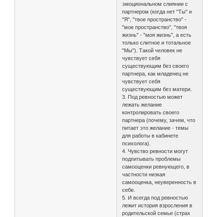
эмоциональном слиянии с
партнером (когда нет "Ты" и
"Я", "твое пространство" -
"мое пространство", "твоя
жизнь" - "моя жизнь", а есть
только слитное и тотальное
"Мы"). Такой человек не
чувствует себя
существующим без своего
партнера, как младенец не
чувствует себя
существующим без матери.
3. Под ревностью может
лежать желание
контролировать своего
партнера (почему, зачем, что
питает это желание - темы
для работы в кабинете
психолога).
4. Чувство ревности могут
подпитывать проблемы
самооценки ревнующего, в
частности низкая
самооценка, неуверенность в
себе.
5. И всегда под ревностью
лежит история взросления в
родительской семье (страх