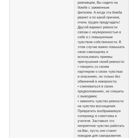
ревнивцем, Вы сидите на
бомбе с зажженным
фитилем. А когда эта бомба
рванет и по какой причине,
очень трудно предугадать!
Другой вариант ревности
связан с неуверенностью в
себе и с повышенным
чувством собственности. В
этом случае важно повышать
свою самооценку и
использовать приемы
приглушения своей ревности:
• говорить со своим
партнером о своих чувствах
и опасениях, но только без
обвинений в неверности;
• сомневаться в своих
предположениях, не спешить
с выводами;
• заменять чувство ревности
на чувство восхищения.
Превратить воображаемую
соперницу в советчика и
учителя. Заставьте это
неприятное чувство работать
на Вас, пусть оно станет
поводом для саморазвития.