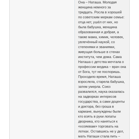
Она – Наташа. Молодая
женщина немного за
тридцать. Росла в хорошей
по советским меркам семье:
отца нет, ушёл от них, но
была бабушка, женщина
образованная и добрая, а
также мама, химик, человек,
увлечённый наукой, со
степенями и званиями,
живущая больше в стенах
института, чем дома. Сама
Наташа с детства мечтала о
профессии медика – врач она
от Бога, тут не поспоришь.
Проходило время, Наташа
взрослела, старела бабушка,
затем умерла. Союз
развалился, наука оказалась
на задворках интересов
государства, а сами доценты
и доктора, без гроша в
кармане, вынуждены были
кто взять в руки лопаты
дворника, кто наняться к
«хозяевам» торговать на
лотках. Оставшись не у дел,
мать Наташи стала пить –