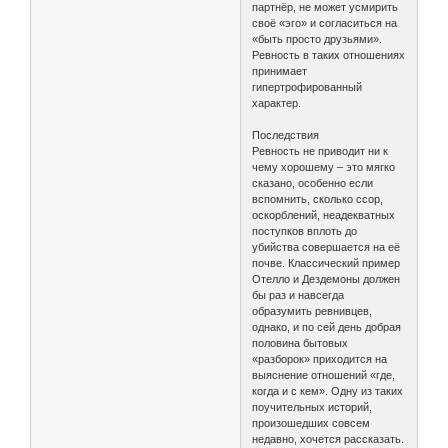
партнёр, не может усмирить
своё «эго» и согласиться на
«быть просто друзьями».
Ревность в таких отношениях
принимает
гипертрофированный
характер.
Последствия
Ревность не приводит ни к
чему хорошему – это мягко
сказано, особенно если
вспомнить, сколько ссор,
оскорблений, неадекватных
поступков вплоть до
убийства совершается на её
почве. Классический пример
Отелло и Дездемоны должен
бы раз и навсегда
образумить ревнивцев,
однако, и по сей день добрая
половина бытовых
«разборок» приходится на
выяснение отношений «где,
когда и с кем». Одну из таких
поучительных историй,
произошедших совсем
недавно, хочется рассказать.