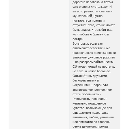
дорогого человека, а потом
уже о своих «хотелках». И,
вместо ревности, слепой и
мучительной, нужно
постараться понять и
отпустить того, кто не может
быть рядом. Кто любит вас,
но «любовью брата» или
сестры.
Во-вторых, если вас
связывают естественные
человеческие привязанности,
уважение, духовное родство
– не разбрасывайтесь этим.
Сближает людей не постель,
не секс, а нечто большее.
Оставайтесь друзьями,
бескорыстными и
искренними – порой это
значительнее, ценнее, чем
стать любовниками.
Ревнивость, ревность -
негативно окрашенное
чувство, возникающее при
ощущаемом недостатке
внимания, любви, уважения
или симпатии со стороны
очень ценимого, прежде