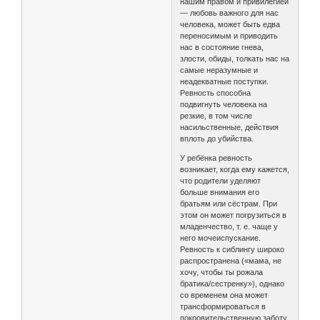
нашим правом и привилегией
— любовь важного для нас
человека, может быть едва
переносимым и приводить
нас в состояние гнева,
злости, обиды, толкать нас на
самые неразумные и
неадекватные поступки.
Ревность способна
подвигнуть человека на
резкие, в том числе
насильственные, действия
вплоть до убийства.
У ребёнка ревность
возникает, когда ему кажется,
что родители уделяют
больше внимания его
братьям или сёстрам. При
этом он может погрузиться в
младенчество, т. е. чаще у
него мочеиспускание.
Ревность к сиблингу широко
распространена («мама, не
хочу, чтобы ты рожала
братика/сестренку»), однако
со временем она может
трансформироваться в
покровительственную заботу