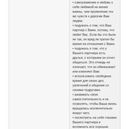
• самоуважение и любовь к
себе любимой не менее
важны, чем проявление тех
же чувств к дорогим Вам
людям.
• подумать о том, что Ваш
партнер с Вами, потому, что
любит Вас. Если бы это было
не так, он вряд ли тратил бы
время на отношения с Вами.
• подумать о том, что у
Вашего партнера есть
друзья, с которыми он хочет
общаться. Это отнюдь не
означает, что он обманывает
или изменяет Вам.
• использовать свободное
время для своих дел,
увлечений и общения со
своими подругами.
• развивать свою
самостоятельность и не
позволять, чтобы Ваша жизнь
вращалась исключительно
вокруг него.
• посмотреть на себя глазами
Вашего партнера и
вспомнить все хорошие