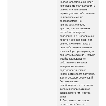
неосознаваемая склонность
приписывать окружающим (в
данном случае своему
партнеру) свои собственные
не приемлемые, не
осознаваемые, не
принимаемые в себе
чувства, мысли, желания,
потребности, модели
поведения. Т.е., говоря очень
просто и без обиняков, под
ревностью может лежать
свое собственное желание
измены. Про проецируемую
ревность писал еще Зигмунд
Фрейд: защищаясь от
собственного желания
неверности, человек
подозревает в измене,
неверности своего партнера.
Таким образом ревнующий
бессознательно
освобождается и от самого
желания неверности и от
вызываемого им чувства
вины.
2. Под ревностью может
лежать потребность в