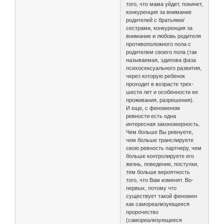
того, что мама уйдет, покинет,
конкуренция за внимание
родителей с братьями/
сестрами, конкуренция за
внимание и любовь родителя
противоположного пола с
родителем своего пола (так
называемая, эдипова фаза
психосексуального развития,
через которую ребенок
проходит в возрасте трех-
шести лет и особенности ее
проживания, разрешения).
И еще, с феноменом
ревности есть одна
интересная закономерность.
Чем больше Вы ревнуете,
чем больше транслируете
свою ревность партнеру, чем
больше контролируете его
жизнь, поведение, поступки,
тем больше вероятность
того, что Вам изменят. Во-
первых, потому что
существует такой феномен
как самореализующееся
пророчество
(самореализующееся