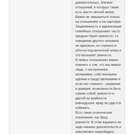
доверительных, близких
отношений, в которых также
есть место личной жизни.
Важно не замыкаться только
на отношениях и на партнере.
Зацикленность и идеализация
семейных отношениях часто
предшествуют ревности, т.к.
поведение другого человека
не идеально, он стремится
уйти из-под мелочной опеки и
это вызывает ревность.
В любых отношениях важно
помнить о том, что мы живые
люди, с настроением,
желаниями, собственными
идеями и представлениями и
если нет главного - уважения
и доверия, возможности быть
самим собой, ревности и
другой ее крайности
равнодушия, вряд ли удастся
избежать.
Есть такие психические
отклонения, как бред
ревности. В этом варианте не
надо никаких доказательств и
невозможно переубедить