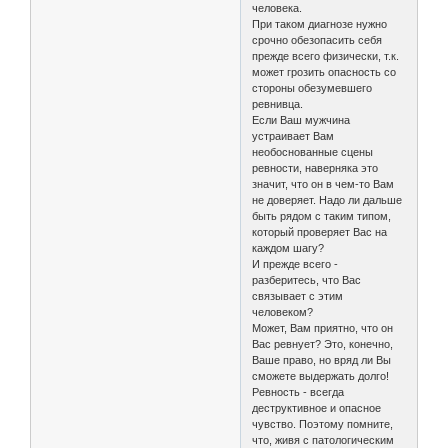
человека.
При таком диагнозе нужно
срочно обезопасить себя
прежде всего физически, т.к.
может грозить опасность со
стороны обезумевшего
ревнивца.
Если Ваш мужчина
устраивает Вам
необоснованные сцены
ревности, наверняка это
значит, что он в чем-то Вам
не доверяет. Надо ли дальше
быть рядом с таким типом,
который проверяет Вас на
каждом шагу?
И прежде всего -
разберитесь, что Вас
связывает с этим
человеком?
Может, Вам приятно, что он
Вас ревнует? Это, конечно,
Ваше право, но вряд ли Вы
сможете выдержать долго!
Ревность - всегда
деструктивное и опасное
чувство. Поэтому помните,
что, живя с патологическим