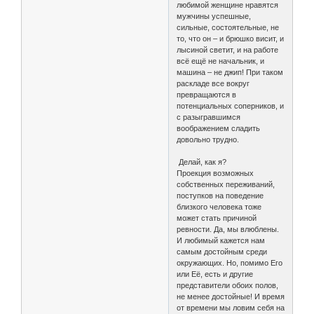
любимой женщине нравятся
мужчины успешные,
сильные, состоятельные, не
то, что он – и брюшко висит, и
лысиной светит, и на работе
всё ещё не начальник, и
машина – не джип! При таком
раскладе все вокруг
превращаются в
потенциальных соперников, и
с разыгравшимся
воображением сладить
довольно трудно.
Делай, как я?
Проекция возможных
собственных переживаний,
поступков на поведение
близкого человека тоже
может стать причиной
ревности. Да, мы влюблены.
И любимый кажется нам
самым достойным среди
окружающих. Но, помимо Его
или Её, есть и другие
представители обоих полов,
не менее достойные! И время
от времени мы ловим себя на