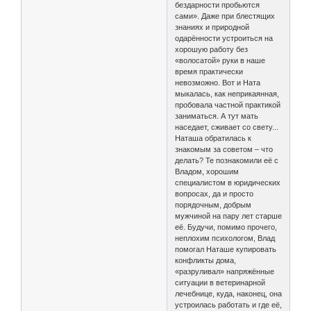
бездарности пробьются
сами». Даже при блестящих
знаниях и природной
одарённости устроиться на
хорошую работу без
«волосатой» руки в наше
время практически
невозможно. Вот и Ната
мыкалась, как неприкаянная,
пробовала частной практикой
заниматься. А тут мать
наседает, сживает со свету...
Наташа обратилась к
знакомым за советом – что
делать? Те познакомили её с
Владом, хорошим
специалистом в юридических
вопросах, да и просто
порядочным, добрым
мужчиной на пару лет старше
её. Будучи, помимо прочего,
неплохим психологом, Влад
помогал Наташе купировать
конфликты дома,
«разруливал» напряжённые
ситуации в ветеринарной
лечебнице, куда, наконец, она
устроилась работать и где её,