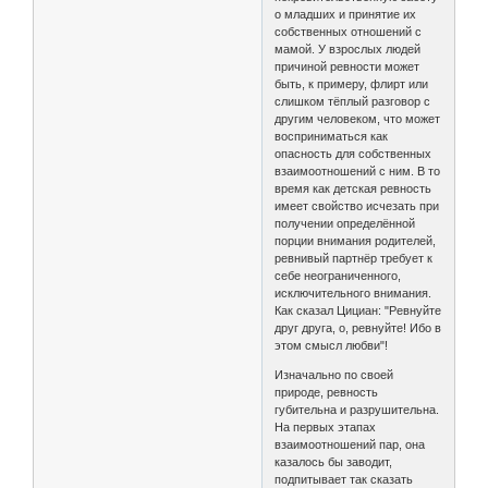
о младших и принятие их
собственных отношений с
мамой. У взрослых людей
причиной ревности может
быть, к примеру, флирт или
слишком тёплый разговор с
другим человеком, что может
восприниматься как
опасность для собственных
взаимоотношений с ним. В то
время как детская ревность
имеет свойство исчезать при
получении определённой
порции внимания родителей,
ревнивый партнёр требует к
себе неограниченного,
исключительного внимания.
Как сказал Цициан: "Ревнуйте
друг друга, о, ревнуйте! Ибо в
этом смысл любви"!
Изначально по своей
природе, ревность
губительна и разрушительна.
На первых этапах
взаимоотношений пар, она
казалось бы заводит,
подпитывает так сказать