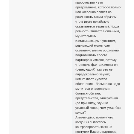
пророчество - это
предсказание, которое прямо
или косвенно влияет на
реальность таким образом,
что в итоге неизбежно
оказывается верным). Когда
ревность является сильным,
мучительным,
изматывающим чувством,
ревнующий может сам
осознанно или не осознанно
подталкивать своего
партнера к измене, потому
что после факта измены он
(ревнующий), как это не
парадоксально звучит,
испытывает чувство
облегчения - больше не надо
мучиться опасениями,
бояться обмана,
предательства, отвержения
(по принципу, "лучше
ужасный конец, чем ужас без
конца").
А во-вторых, потому что
когда Вы пытаетесь
контролировать жизнь и
поступки Вашего партнера,