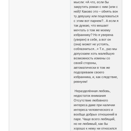
мысли: «А что, если бы
закрутить роман с ним (или с
ней)! Каково это – обнять вон
ту девушку или поцеловаться
с этим вот парнем?.. А если я
так думаю, что мешает
мечтать о том же моему
избраннику? Но я уверена
(уверен) в себе, а вот он
(она) может не устоять,
соблазниться...» Т.е., раз мы
допускаем хоть малейшую
возможность измены со
своей стороны,
автоматически в том же
подозреваем своего
избранника, и, как следствие,
ревнуем!
Неразделённая любовь,
недостаток внимания
Отсутствие любовного
интереса даже при наличии
интереса человеческого и
вообще добрых отношений в
паре. Чаще всего любящий,
но не любимый, как бы
хорошо к нему ни относился