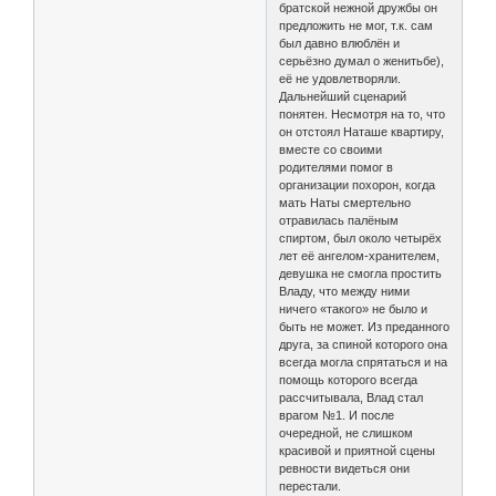
братской нежной дружбы он
предложить не мог, т.к. сам
был давно влюблён и
серьёзно думал о женитьбе),
её не удовлетворяли.
Дальнейший сценарий
понятен. Несмотря на то, что
он отстоял Наташе квартиру,
вместе со своими
родителями помог в
организации похорон, когда
мать Наты смертельно
отравилась палёным
спиртом, был около четырёх
лет её ангелом-хранителем,
девушка не смогла простить
Владу, что между ними
ничего «такого» не было и
быть не может. Из преданного
друга, за спиной которого она
всегда могла спрятаться и на
помощь которого всегда
рассчитывала, Влад стал
врагом №1. И после
очередной, не слишком
красивой и приятной сцены
ревности видеться они
перестали.