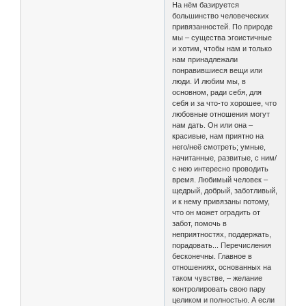
На нём базируется
большинство человеческих
привязанностей. По природе
мы – существа эгоистичные
и хотим, чтобы нам и только
нам принадлежали
понравившиеся вещи или
люди. И любим мы, в
основном, ради себя, для
себя и за что-то хорошее, что
любовные отношения могут
нам дать. Он или она –
красивые, нам приятно на
него/неё смотреть; умные,
начитанные, развитые, с ним/
с нею интересно проводить
время. Любимый человек –
щедрый, добрый, заботливый,
и к нему привязаны потому,
что он может оградить от
забот, помочь в
неприятностях, поддержать,
порадовать... Перечисления
бесконечны. Главное в
отношениях, основанных на
таком чувстве, – желание
контролировать свою пару
целиком и полностью. А если