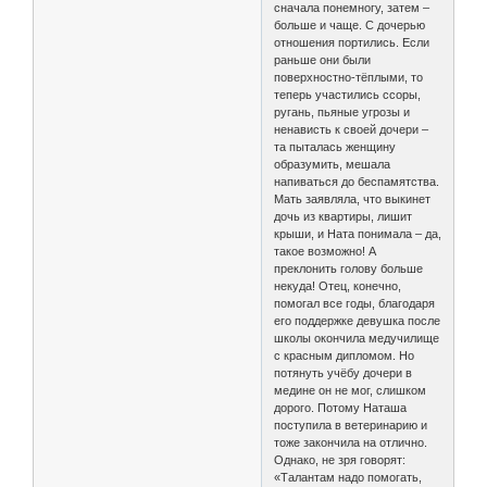
сначала понемногу, затем –
больше и чаще. С дочерью
отношения портились. Если
раньше они были
поверхностно-тёплыми, то
теперь участились ссоры,
ругань, пьяные угрозы и
ненависть к своей дочери –
та пыталась женщину
образумить, мешала
напиваться до беспамятства.
Мать заявляла, что выкинет
дочь из квартиры, лишит
крыши, и Ната понимала – да,
такое возможно! А
преклонить голову больше
некуда! Отец, конечно,
помогал все годы, благодаря
его поддержке девушка после
школы окончила медучилище
с красным дипломом. Но
потянуть учёбу дочери в
медине он не мог, слишком
дорого. Потому Наташа
поступила в ветеринарию и
тоже закончила на отлично.
Однако, не зря говорят:
«Талантам надо помогать,