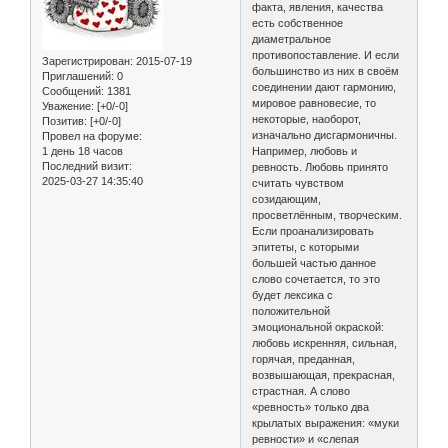
факта, явления, качества
есть собственное
диаметральное
противопоставление. И если
Зарегистрирован
: 2015-07-19
большинство из них в своём
Приглашений:
0
соединении дают гармонию,
Сообщений:
1381
мировое равновесие, то
Уважение:
[+0/-0]
некоторые, наоборот,
Позитив:
[+0/-0]
изначально дисгармоничны.
Провел на форуме:
1 день 18 часов
Например, любовь и
Последний визит:
ревность. Любовь принято
2025-03-27 14:35:40
считать чувством
созидающим,
просветлённым, творческим.
Если проанализировать
эпитеты, с которыми
большей частью данное
слово сочетается, то это
будет лексика с
положительной
эмоциональной окраской:
любовь искренняя, сильная,
горячая, преданная,
возвышающая, прекрасная,
страстная. А слово
«ревность» только два
крылатых выражения: «муки
ревности» и «слепая