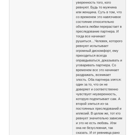
уверенность того, кого
ревнуют. Будь то мужчина
или женщина. Суть в том, что
со временем это навязчивое
состояние относительно
объекта любви перерастает в
преследование партнера. И
тогда все начинает
рушиться....Человек, которого
ревнуют испытывает
огромный дискомфорт, ему
приходиться всегда
оправдываться, доказывать и
уговаривать партнера. Со
временем все это начинает
раздражать, возникает
злость. Оба партнера злятся:
один за то, что он не
доверяет и соответственно
чувствует неуверенность,
которую подпитывает сам. А
второй злиться из-за
постоянных преследований и
иллюзий. В целом же, тот кто
ревнует значительно зависим
и это не есть любовь. Или
она не безусловная, так
сказать. И от ревнивца рано